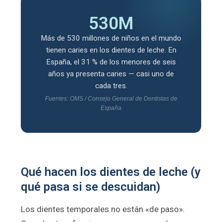
530M
Más de 530 millones de niños en el mundo
tienen caries en los dientes de leche. En
España, el 31 % de los menores de seis
años ya presenta caries — casi uno de
cada tres.
Fuentes: OMS / Consejo General de Dentistas de
España
Qué hacen los dientes de leche (y
qué pasa si se descuidan)
Los dientes temporales no están «de paso».