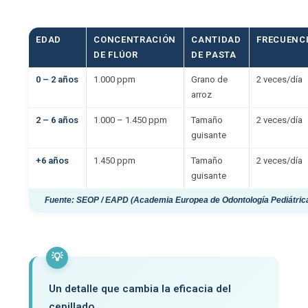
EDAD
CONCENTRACIÓN
CANTIDAD
FRECUENC
DE FLÚOR
DE PASTA
0 – 2 años
1.000 ppm
Grano de
2 veces/día
arroz
2 – 6 años
1.000 – 1.450 ppm
Tamaño
2 veces/día
guisante
+6 años
1.450 ppm
Tamaño
2 veces/día
guisante
Fuente: SEOP / EAPD (Academia Europea de Odontología Pediátric
💡
Un detalle que cambia la eficacia del
cepillado