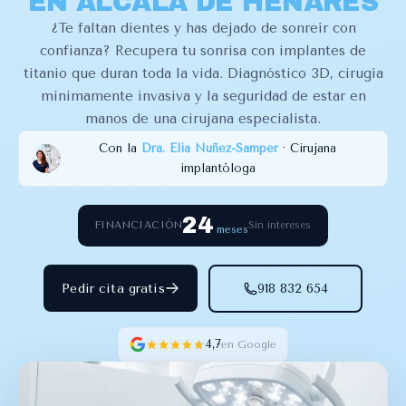
EN ALCALÁ DE HENARES
¿Te faltan dientes y has dejado de sonreír con
confianza? Recupera tu sonrisa con implantes de
titanio que duran toda la vida. Diagnóstico 3D, cirugía
mínimamente invasiva y la seguridad de estar en
manos de una cirujana especialista.
Con la
Dra. Elia Núñez-Samper
· Cirujana
implantóloga
24
Sin intereses
FINANCIACIÓN
meses
Pedir cita gratis
918 832 654
4,7
en Google