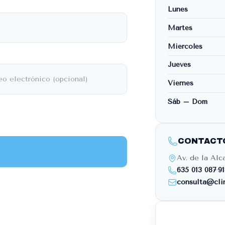
Lunes
Martes
Miércoles
Jueves
Viernes
Sáb – Dom
CONTACT
Av. de la Alc
635 013 087
·
9
consulta@cli