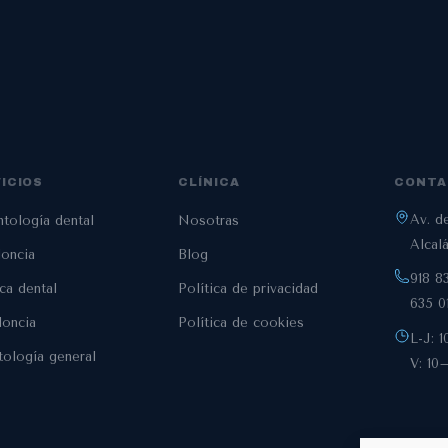
ICIOS
CLÍNICA
CONTA
Av. de
ntología dental
Nosotras
Alcal
oncia
Blog
918 8
ca dental
Política de privacidad
635 0
oncia
Política de cookies
L-J: 
ología general
V: 10