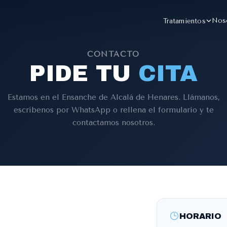
Nos
Tratamientos
CONTACTO
PIDE TU
CITA
Estamos en el Ensanche de Alcalá de Henares. Llámanos,
escríbenos por WhatsApp o rellena el formulario y te
contactamos nosotros.
HORARIO