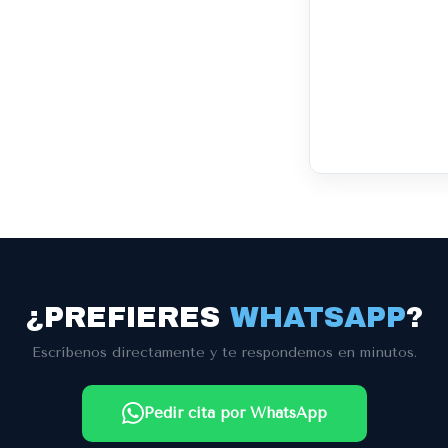
¿PREFIERES
WHATSAPP
?
Escríbenos directamente y te respondemos en minutos.
Pedir cita por WhatsApp