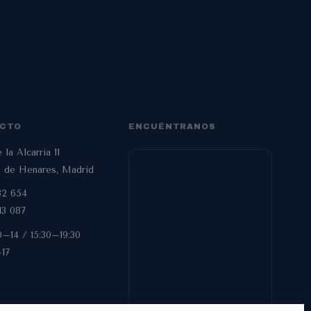
CTO
ENCUÉNTRANOS
 la Alcarria 11
á de Henares, Madrid
32 654
13 087
10–14 / 15:30–19:30
–17