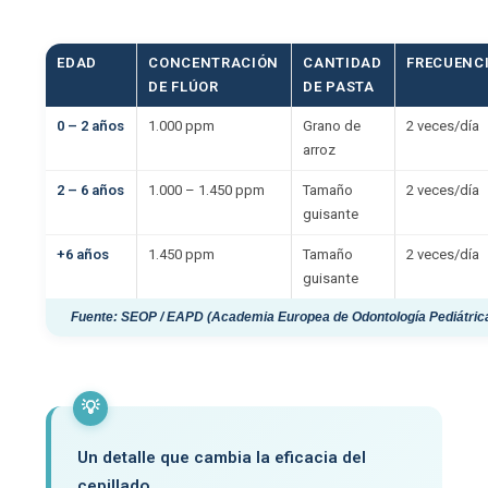
EDAD
CONCENTRACIÓN
CANTIDAD
FRECUENC
DE FLÚOR
DE PASTA
0 – 2 años
1.000 ppm
Grano de
2 veces/día
arroz
2 – 6 años
1.000 – 1.450 ppm
Tamaño
2 veces/día
guisante
+6 años
1.450 ppm
Tamaño
2 veces/día
guisante
Fuente: SEOP / EAPD (Academia Europea de Odontología Pediátric
💡
Un detalle que cambia la eficacia del
cepillado