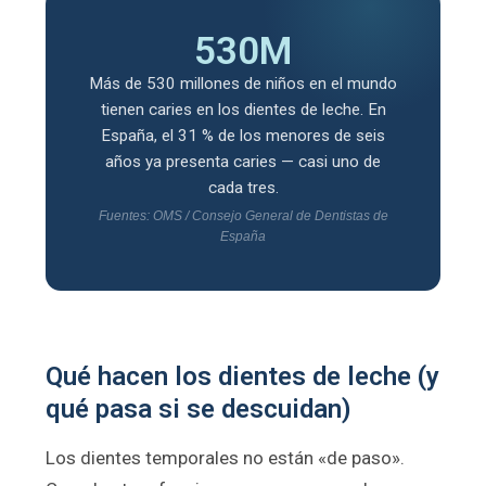
530M
Más de 530 millones de niños en el mundo
tienen caries en los dientes de leche. En
España, el 31 % de los menores de seis
años ya presenta caries — casi uno de
cada tres.
Fuentes: OMS / Consejo General de Dentistas de
España
Qué hacen los dientes de leche (y
qué pasa si se descuidan)
Los dientes temporales no están «de paso».