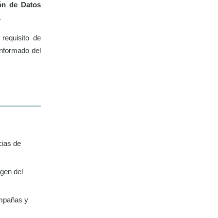
ón de Datos
.
requisito de
informado del
cias de
igen del
ampañas y