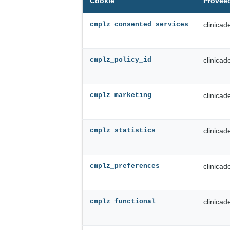
Cookie
Provee
cmplz_consented_services
clinica
cmplz_policy_id
clinica
cmplz_marketing
clinica
cmplz_statistics
clinica
cmplz_preferences
clinica
cmplz_functional
clinica