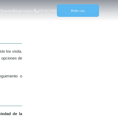
Nosotras
Blog
Contacto
635 013 087
Pedir cita
e los visita.
s opciones de
eguimiento o
ciedad de la