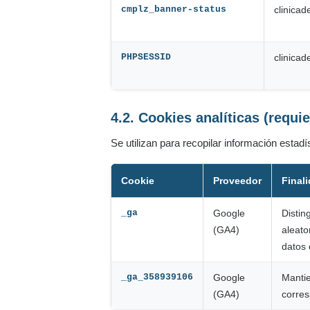
cmplz_banner-status
clinica
PHPSESSID
clinica
4.2. Cookies analíticas (requi
Se utilizan para recopilar información estad
Cookie
Proveedor
Final
_ga
Google
Distin
(GA4)
aleato
datos 
_ga_358939106
Google
Mantie
(GA4)
corres