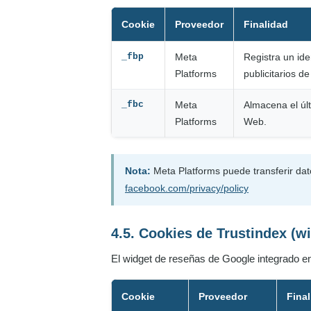
Cookie
Proveedor
Finalidad
_fbp
Meta
Registra un ide
Platforms
publicitarios 
_fbc
Meta
Almacena el últ
Platforms
Web.
Nota:
Meta Platforms puede transferir dat
facebook.com/privacy/policy
4.5. Cookies de Trustindex (w
El widget de reseñas de Google integrado en
Cookie
Proveedor
Fina