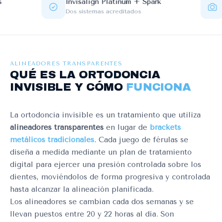
Invisalign Platinum + Spark
Escán
Dos sistemas acreditados
Sin mo
ALINEADORES TRANSPARENTES
QUÉ ES LA ORTODONCIA
INVISIBLE Y CÓMO
FUNCIONA
La ortodoncia invisible es un tratamiento que utiliza
alineadores transparentes
en lugar de
brackets
metálicos tradicionales
. Cada juego de férulas se
diseña a medida mediante un plan de tratamiento
digital para ejercer una presión controlada sobre los
dientes, moviéndolos de forma progresiva y controlada
hasta alcanzar la alineación planificada.
Los alineadores se cambian cada dos semanas y se
llevan puestos entre 20 y 22 horas al día. Son