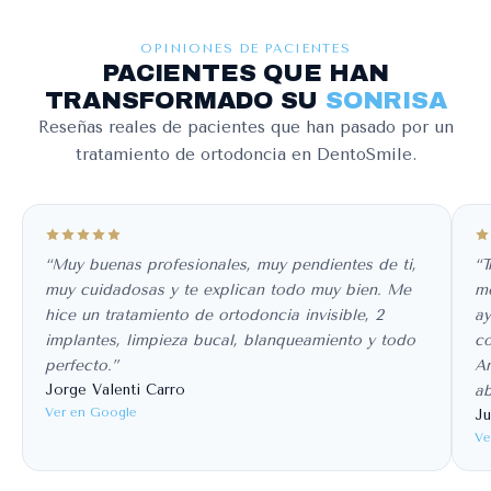
OPINIONES DE PACIENTES
PACIENTES QUE HAN
TRANSFORMADO SU
SONRISA
Reseñas reales de pacientes que han pasado por un
tratamiento de ortodoncia en DentoSmile.
“Muy buenas profesionales, muy pendientes de ti,
“T
muy cuidadosas y te explican todo muy bien. Me
mo
hice un tratamiento de ortodoncia invisible, 2
ay
implantes, limpieza bucal, blanqueamiento y todo
co
perfecto.”
An
Jorge Valenti Carro
ab
Ver en Google
Ju
Ve