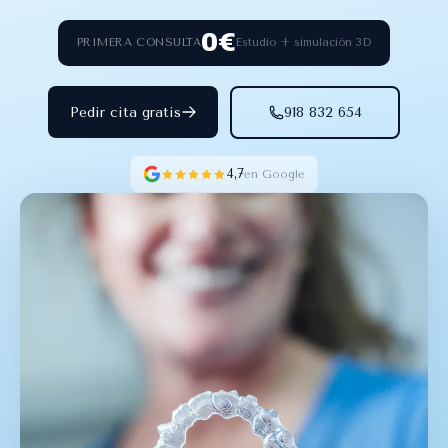
0€
Estudio + simulación 3D
PRIMERA CONSULTA
Pedir cita gratis
918 832 654
4,7
en Google