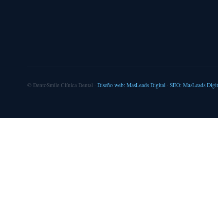
©
DentoSmile Clínica Dental ·
Diseño web: MasLeads Digital
·
SEO: MasLeads Digit