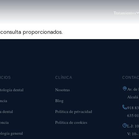
Tratamientos
consulta proporcionados.
ICIOS
CLÍNICA
CONTA
Av. de 
tología dental
Nosotras
Alcalá
ncia
Blog
918 83
a dental
Política de privacidad
635 01
oncia
Política de cookies
L-J: 1
logía general
V: 10–