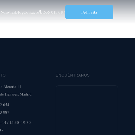
Nosotras
Blog
Contacto
635 013 087
Pedir cita
CTO
ENCUÉNTRANOS
la Alcarria 11
 de Henares, Madrid
2 654
3 087
0–14 / 15:30–19:30
17