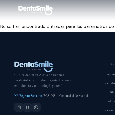
No se han encontrado entradas para los parámetros de 
SERV
Implan
Clínica dental en Alcalá de Henares.
Implantología, ortodoncia, estética dental,
Ortodo
endodoncia y odontología general.
Estétic
N.º Registro Sanitario:
RCS10081 · Comunidad de Madrid
Endod
Odonto