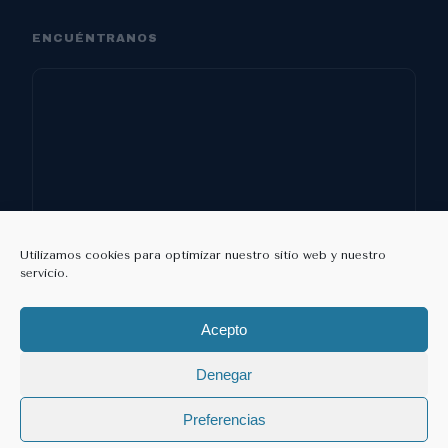
ENCUÉNTRANOS
Utilizamos cookies para optimizar nuestro sitio web y nuestro
servicio.
Acepto
Denegar
©
2026 DentoSmile Clínica Dental ·
Diseño web: MasLeads Digital
·
Preferencias
SEO: MasLeads Digital
Privacidad
Cookies
Aviso legal