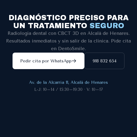
el embarazo
.
DIAGNÓSTICO PRECISO PARA
UN TRATAMIENTO
SEGURO
Radiología dental con CBCT 3D en Alcalá de Henares.
Resultados inmediatos y sin salir de la clínica. Pide cita
en DentoSmile.
Pedir cita por WhatsApp
918 832 654
Av. de la Alcarria 11, Alcalá de Henares
L-J: 10–14 / 15:30–19:30 · V: 10–17