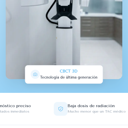
CBCT 3D
Tecnología de última generación
ico preciso
Baja dosis de radiación
 inmediatos
Mucho menor que un TAC médico