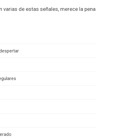
n varias de estas señales, merece la pena
 despertar
egulares
perado