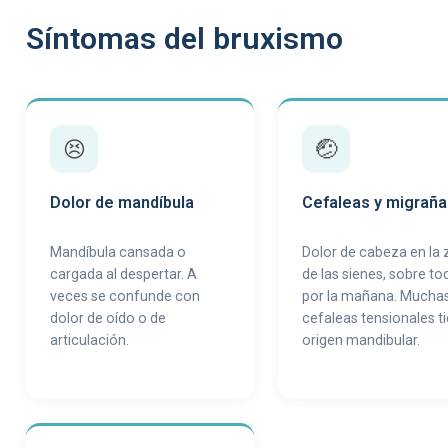
Síntomas del bruxismo
😣
🤕
Dolor de mandíbula
Cefaleas y migraña
Mandíbula cansada o
Dolor de cabeza en la
cargada al despertar. A
de las sienes, sobre to
veces se confunde con
por la mañana. Mucha
dolor de oído o de
cefaleas tensionales t
articulación.
origen mandibular.