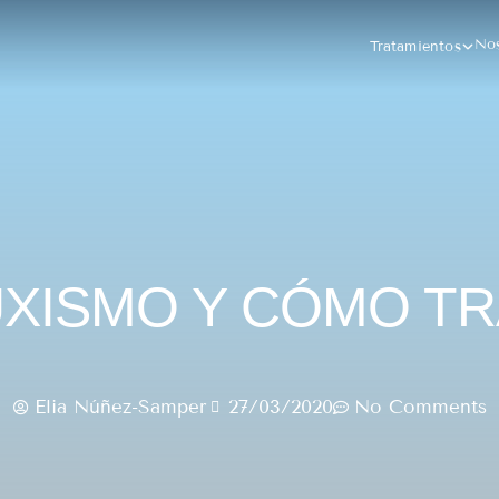
Nos
Tratamientos
UXISMO Y CÓMO T
Elia Núñez-Samper
27/03/2020
No Comments