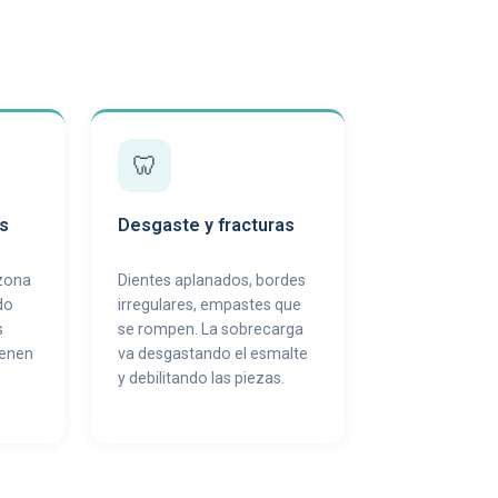
🦷
s
Desgaste y fracturas
 zona
Dientes aplanados, bordes
do
irregulares, empastes que
s
se rompen. La sobrecarga
ienen
va desgastando el esmalte
y debilitando las piezas.