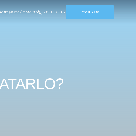
Pedir cita
otras
Blog
Contacto
635 013 087
RATARLO?